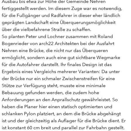
Ausbau bis etwa zur Höhe der Gemeinde Nehren
fertiggestellt werden. Im diesem Zuge war es notwendig,
für die Fußgänger und Radfahrer in dieser eher ländlich
geprägten Landschaft eine Überquerungsmöglichkeit
über die vielbefahrene Straße zu schaffen.
So planten Peter und Lochner zusammen mit Roland
Bogenrieder von arch22 Architekten bei der Ausfahrt
Nehren eine Brücke, die nicht nur das Überqueren
ermöglicht, sondern auch eine gut sichtbare Wegmarke
für die Autofahrer darstellt. Ihr finales Design ist das
Ergebnis eines Vergleichs mehrerer Varianten: Da unter
der Brücke nur ein schmaler Zwischenstreifen für eine
Stütze zur Verfügung steht, musste eine minimale
Bebauung gefunden werden, die zudem hohe
Anforderungen an den Anprallschutz gewährleistet. So
haben die Planer hier einen statisch optimierten und
schlanken Pylon platziert, an dem die Brücke abgehängt
ist und der gleichzeitig als Auflager für die Brücke dient. Er
ist konstant 60 cm breit und parallel zur Fahrbahn gestellt.